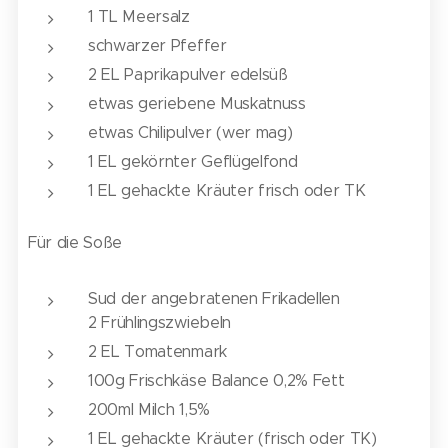
1 TL Meersalz
schwarzer Pfeffer
2 EL Paprikapulver edelsüß
etwas geriebene Muskatnuss
etwas Chilipulver (wer mag)
1 EL gekörnter Geflügelfond
1 EL gehackte Kräuter frisch oder TK
Für die
Soße
Sud der angebratenen Frikadellen
2 Frühlingszwiebeln
2 EL Tomatenmark
100g Frischkäse Balance 0,2% Fett
200ml Milch 1,5%
1 EL gehackte Kräuter (frisch oder TK)