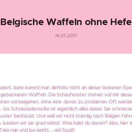
Belgische Waffeln ohne Hefe
14.07.2017
ert, dann kommt man definitiv nicht an dieser leckeren Spezi
chgebackenen Waffeln. Die Schaufenster stehen voll mit die
ihnen vorbeigehen, ohne eine davon zu probieren. Oft werden
bis Schokoladensoße ist eigentlich alles dabei. Sie schmeck
cker bestäubt. Und weil wir nicht ständig nach Belgien fahr
, backen wir sie grad selbst. Was hälst du davon? Also, hier 
ig rein und los geht´s ... viel Spaß!