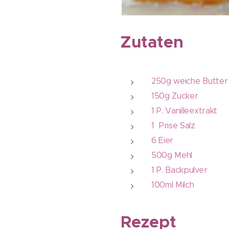
Zutaten
250g weiche Butter
150g Zucker
1 P. Vanilleextrakt
1 Prise Salz
6 Eier
500g Mehl
1 P. Backpulver
100ml Milch
Rezept