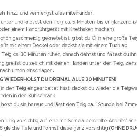
l hinzu und vermengst alles miteinander.
 unter und knetest den Teig ca. 5 Minuten, bis er glänzend is
der einem Handrührgerät mit Knethaken machen).
chön geschmeidig geknetet ist, gibst du Öl in eine große Te
ließt mit einem Deckel oder deckst sie mit einem Tuch ab.
 Teig ca. 30 Minuten ruhen, danach dehnst und faltest du ihn 
g greifst du seitlich mit deinen Händen unter den Teig, ziehs
.
 nach unten einschlagen
G WIEDERHOLST DU DREIMAL ALLE 20 MINUTEN!
n den Teig eingearbeitet hast, deckst du wieder die Teigwan
nden in den Kühlschrank.
holst du sie heraus und lässt den Teig ca. 1 Stunde bei Zim
n Teig vorsichtig auf eine mit Semola bemehlte Arbeitsfläche,
(OHNE DRU
8 gleiche Teile und formst diese ganz vorsichtig
.