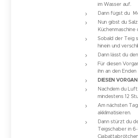
im Wasser auf.
Dann fügst du Meh
Nun gibst du Salz
Küchenmaschine o
Sobald der Teig s
hinein und versch
Dann lässt du den
Für diesen Vorgan
ihn an den Enden
DIESEN VORGAN
Nachdem du Luft i
mindestens 12 Stu
Am nächsten Tag 
akklimatisieren.
Dann stürzt du de
Teigschaber in 6-
Ciabattabrötchen