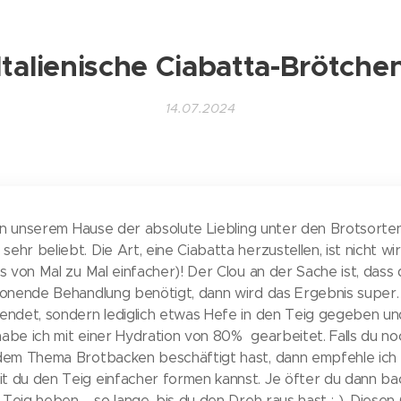
Italienische Ciabatta-Brötche
14.07.2024
r in unserem Hause der absolute Liebling unter den Brotsorten
hr beliebt. Die Art, eine Ciabatta herzustellen, ist nicht wi
es von Mal zu Mal einfacher)! Der Clou an der Sache ist, das
chonende Behandlung benötigt, dann wird das Ergebnis super
endet, sondern lediglich etwas Hefe in den Teig gegeben un
 habe ich mit einer Hydration von 80% gearbeitet. Falls du no
 dem Thema Brotbacken beschäftigt hast, dann empfehle ich d
t du den Teig einfacher formen kannst. Je öfter du dann b
eig heben ... so lange, bis du den Dreh raus hast :-). Diesen