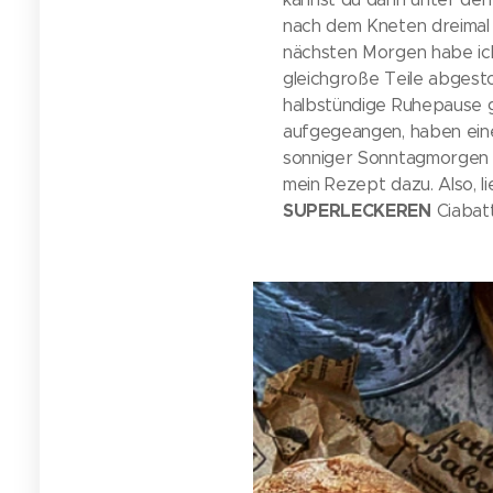
nach dem Kneten dreimal 
nächsten Morgen habe ich
gleichgroße Teile abgest
halbstündige Ruhepause g
aufgegeangen, haben eine 
sonniger Sonntagmorgen e
mein Rezept dazu. Also, l
SUPERLECKEREN
Ciabatt