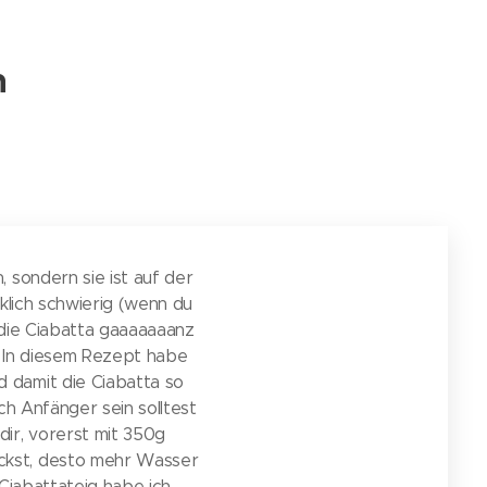
n
, sondern sie ist auf der
rklich schwierig (wenn du
s die Ciabatta gaaaaaaanz
. In diesem Rezept habe
d damit die Ciabatta so
ch Anfänger sein solltest
ir, vorerst mit 350g
ackst, desto mehr Wasser
 Ciabattateig habe ich