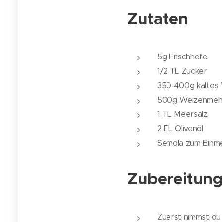
Zutaten
5g Frischhefe
1/2 TL Zucker
350-400g kaltes
500g Weizenmeh
1 TL Meersalz
2 EL Olivenöl
Semola zum Einm
Zubereitun
Zuerst nimmst du 