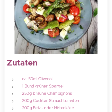
Zutaten
ca. 50ml Olivenöl
1 Bund grüner Spargel
250g braune Champignons
200g Cocktail-Strauchtomaten
200g Feta- oder Hirtenkäse