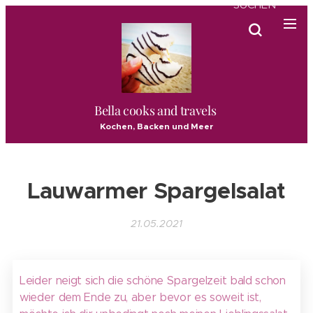
SUCHEN
Bella cooks and travels
Kochen, Backen und Meer
Lauwarmer Spargelsalat
21.05.2021
Leider neigt sich die schöne Spargelzeit bald schon
wieder dem Ende zu, aber bevor es soweit ist,