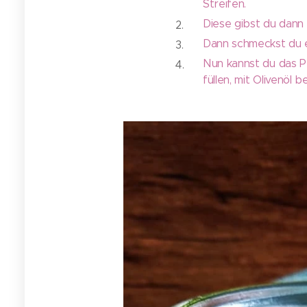
Streifen.
Diese gibst du dann 
Dann schmeckst du e
Nun kannst du das P
füllen, mit Olivenöl