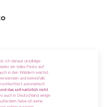
to
t, ich daraus unzählige
eder ein tolles Pesto auf
lauch in den Wäldern wächst.
 verwenden und keinesfalls
verschlechtert automatisch
und das soll natürlich nicht
es auch in Deutschland einige
ußerdem habe ich keine
en richtig nussigen