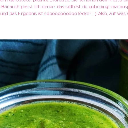
ärlauch passt. Ich denke, das solltest du unbedingt mal aus
 und das Ergebnis ist sooooooooooo lecker :-) Also, auf was