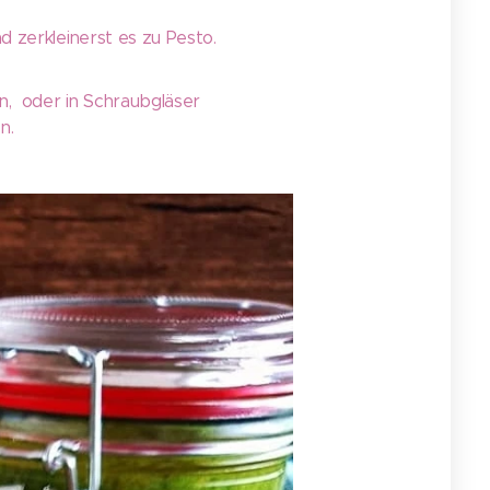
d zerkleinerst es zu Pesto.
n, oder in Schraubgläser
n.