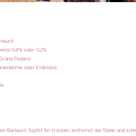
rlauch
venöl 0,4% oder 0,2%
 Grana Padano
inienkerne oder Erdnüsse
le
n Bärlauch, tupfst ihn trocken, entfernst die Stiele und schn