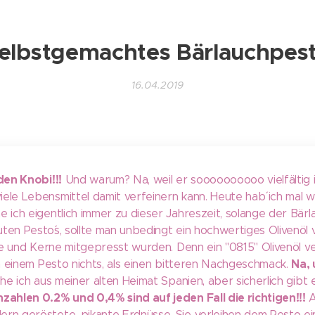
elbstgemachtes Bärlauchpes
16.04.2019
lden Knobi!!!
Und warum? Na, weil er soooooooooo vielfältig is
ele Lebensmittel damit verfeinern kann. Heute hab´ ich mal wi
e ich eigentlich immer zu dieser Jahreszeit, solange der Bär
ten Pesto´s, sollte man unbedingt ein hochwertiges Olivenöl
iele und Kerne mitgepresst wurden. Denn ein "0815" Olivenöl 
Na, 
 in einem Pesto nichts, als einen bitteren Nachgeschmack.
he ich aus meiner alten Heimat Spanien, aber sicherlich gibt 
zahlen 0.2% und 0,4% sind auf jeden Fall die richtigen!!!
A
rn geröstete, pikante Erdnüsse. Sie verleihen dem Pesto ein