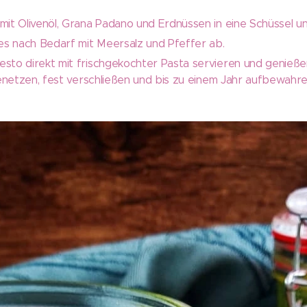
mit Olivenöl, Grana Padano und Erdnüssen in eine Schüssel un
s nach Bedarf mit Meersalz und Pfeffer ab.
esto direkt mit frischgekochter Pasta servieren und genieße
 benetzen, fest verschließen und bis zu einem Jahr aufbewahre