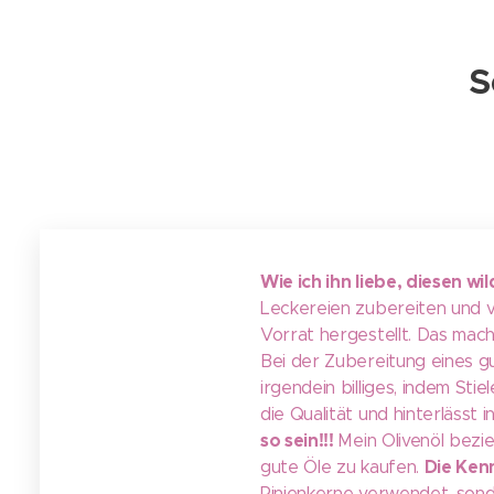
S
Wie ich ihn liebe, diesen wi
Leckereien zubereiten und vi
Vorrat hergestellt. Das mach
Bei der Zubereitung eines gu
irgendein billiges, indem St
die Qualität und hinterlässt
so sein!!!
Mein Olivenöl bezie
Die Kenn
gute Öle zu kaufen.
Pinienkerne verwendet, sonde