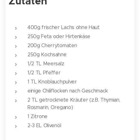
Zutaten
400g frischer Lachs ohne Haut
250g Feta oder Hirtenkäse
200g Cherrytomaten
250g Kochsahne
1/2 TL Meersalz
1/2 TL Pfeffer
1 TL Knoblauchpulver
einige Chiliflocken nach Geschmack
2 TL getrocknete Kräuter (z.B. Thymian,
Rosmarin, Oregano)
1 Zitrone
2-3 EL Olivenöl